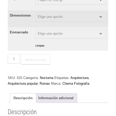
Dimensiones
Enmarcado
Limpiar
La
Añadir al carrito
vieja
taina
cantidad
SKU:
015
Categoría:
Nocturna
Etiquetas:
Arquitectura
,
Arquitectura popular
,
Ruinas
Marca:
Chema Fotografía
Descripción
Información adicional
Descripción