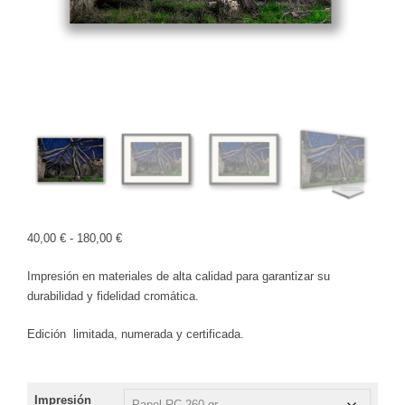
Rango
40,00
€
-
180,00
€
de
Impresión en materiales de alta calidad para garantizar su
precios:
durabilidad y fidelidad cromática.
desde
40,00 €
Edición limitada, numerada y certificada.
hasta
180,00 €
Impresión