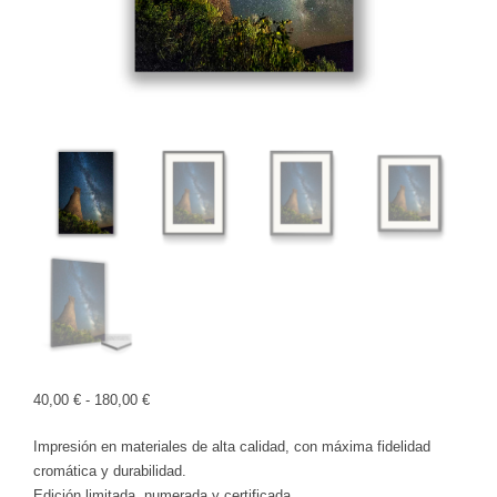
Rango
40,00
€
-
180,00
€
de
Impresión en materiales de alta calidad, con máxima fidelidad
precios:
cromática y durabilidad.
desde
Edición limitada, numerada y certificada.
40,00 €