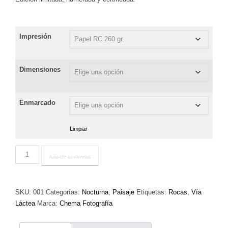
hasta
180,00 €
Impresión
Dimensiones
Enmarcado
Limpiar
El
Añadir al carrito
Uso
de
la
SKU:
001
Categorías:
Nocturna
,
Paisaje
Etiquetas:
Rocas
,
Vía
Vieja
Láctea
Marca:
Chema Fotografía
cantidad