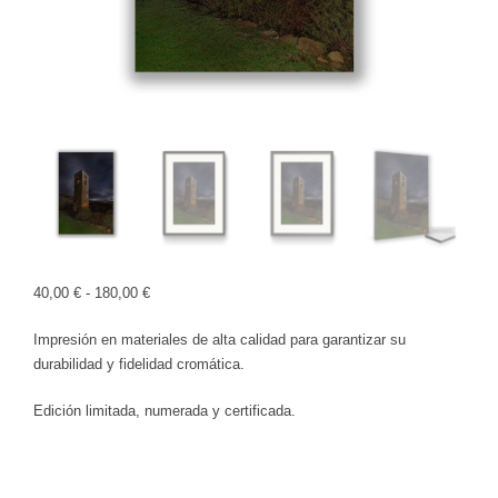
Rango
40,00
€
-
180,00
€
de
Impresión en materiales de alta calidad para garantizar su
precios:
durabilidad y fidelidad cromática.
desde
40,00 €
Edición limitada, numerada y certificada.
hasta
180,00 €