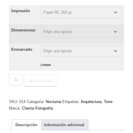
Impresión
Dimensiones
Enmarcado
Limpiar
Torre
Añadir al carrito
de
San
Miguel
SKU:
014
Categoría:
Nocturna
Etiquetas:
Arquitectura
,
Torre
cantidad
Marca:
Chema Fotografía
Descripción
Información adicional